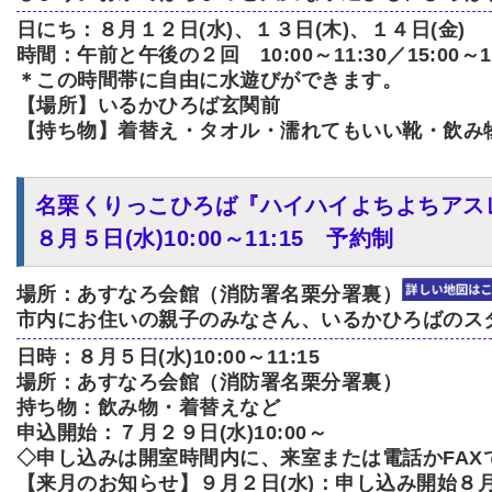
日にち：８月１２日(水)、１３日(木)、１４日(金)
時間：午前と午後の２回 10:00～11:30／15:00～15
＊この時間帯に自由に水遊びができます。
【場所】いるかひろば玄関前
【持ち物】着替え・タオル・濡れてもいい靴・飲み
名栗くりっこひろば『ハイハイよちよちアス
８月５日(水)10:00～11:15 予約制
場所：あすなろ会館（消防署名栗分署裏）
市内にお住いの親子のみなさん、いるかひろばのス
日時：８月５日(水)10:00～11:15
場所：あすなろ会館（消防署名栗分署裏）
持ち物：飲み物・着替えなど
申込開始：７月２９日(水)10:00～
◇申し込みは開室時間内に、来室または電話かFAX
【来月のお知らせ】９月２日(水)：申し込み開始８月