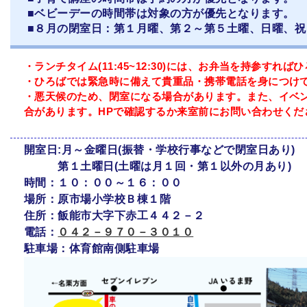
■ベビーデーの時間帯は対象の方が優先となります。
■８月の閉室日：第１月曜、第２～第５土曜、日曜、祝
・ランチタイム(11:45~12:30)には、お弁当を持参すれ
・ひろばでは緊急時に備えて貴重品・携帯電話を身につけ
・悪天候のため、閉室になる場合があります。また、イベ
合があります。HPで確認するか来室前にお問い合わせくだ
開室日:月～金曜日(振替・学校行事などで閉室日あり)
第１土曜日(土曜は月１回・第１以外の月あり)
時間：１０：００～１６：００
場所：原市場小学校Ｂ棟１階
住所：飯能市大字下赤工４４２－２
電話：
０４２－９７０－３０１０
駐車場：体育館南側駐車場