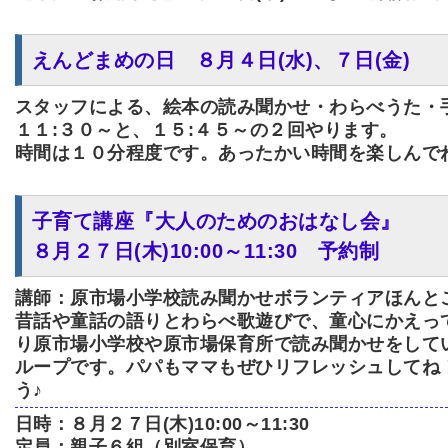
えんどまめの日 ８月４日(水)、７日(金)
スタッフによる、絵本の読み聞かせ・わらべうた・手遊び
１１:３０～と、１５:４５～の２回やります。
時間は１０分程度です。あったかい時間を楽しんで
子育て講座『大人のためのおはなし会』
８月２７日(木)10:00～11:30 予約制
講師：原市場小学校読み聞かせボランティアほんと
昔話や童話の語りとわらべ歌遊びで、童心にかえっ
り原市場小学校や原市場保育所で読み聞かせをして
ループです。パパもママもぜひリフレッシュしてね
う♪
日時：８月２７日(木)10:00～11:30
定員：親子６組（別室保育）